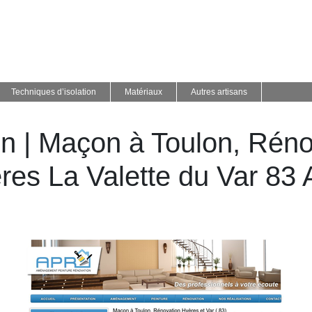
Techniques d’isolation
Matériaux
Autres artisans
on | Maçon à Toulon, Réno
res La Valette du Var 83