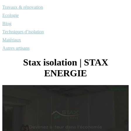
Travaux & rénovation
Ecologie
Blog
Techniques d’isolation
Matériaux
Autres artisans
Stax isolation | STAX
ENERGIE